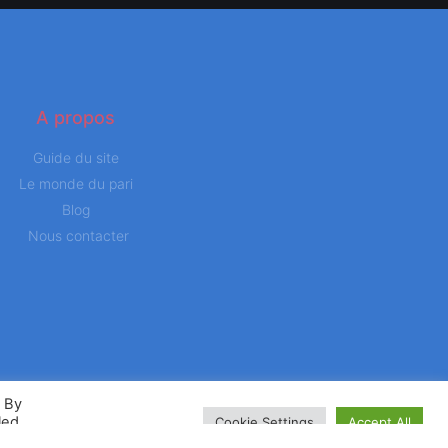
A propos
Guide du site
Le monde du pari
Blog
Nous contacter
. By
led
Cookie Settings
Accept All