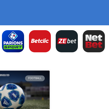
FOOTBALL