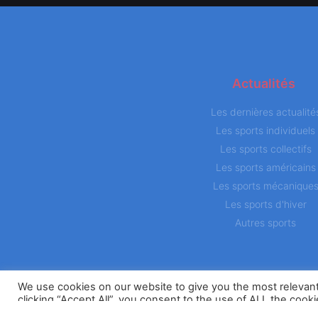
Actualités
Les dernières actualité
Les sports individuels
Les sports collectifs
Les sports américains
Les sports mécanique
Les sports d'hiver
Autres sports
We use cookies on our website to give you the most relevan
clicking “Accept All”, you consent to the use of ALL the cook
consent.