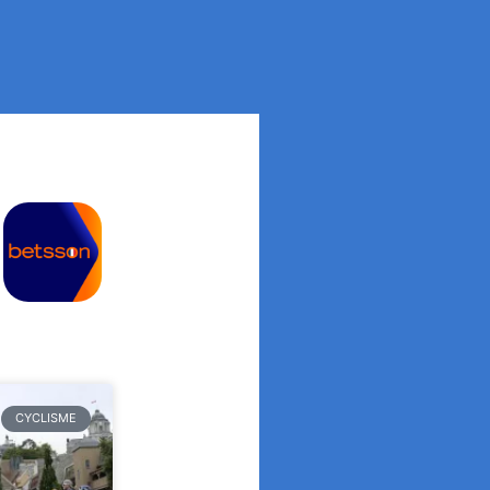
CYCLISME