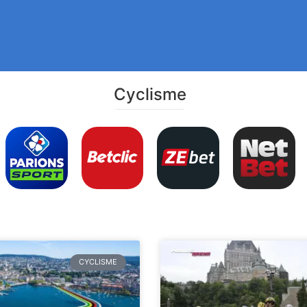
Cyclisme
CYCLISME