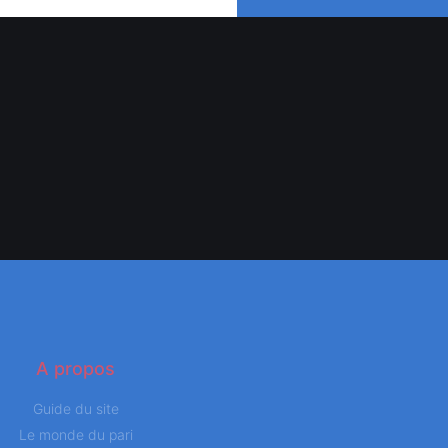
A propos
Guide du site
Le monde du pari