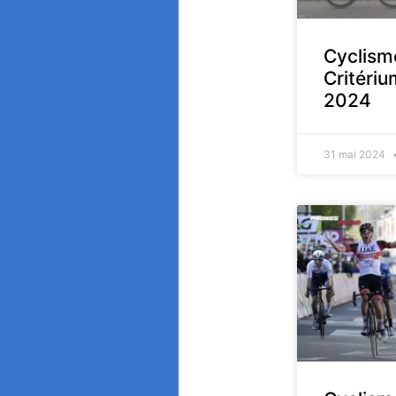
Cyclism
Critéri
2024
31 mai 2024