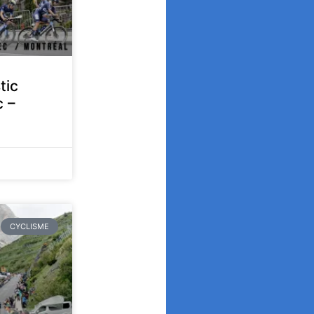
tic
c –
CYCLISME