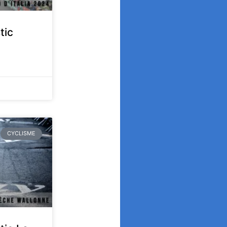
tic
CYCLISME