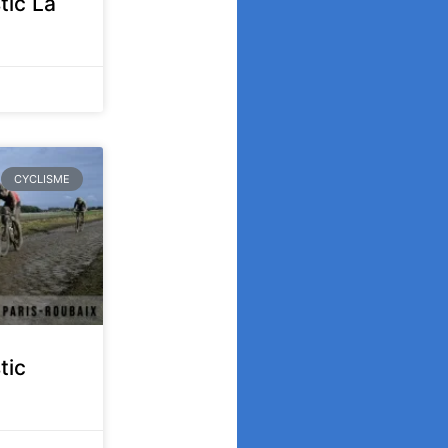
tic La
CYCLISME
tic