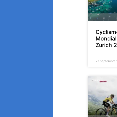
Cyclism
Mondial 
Zurich 
27 septembre