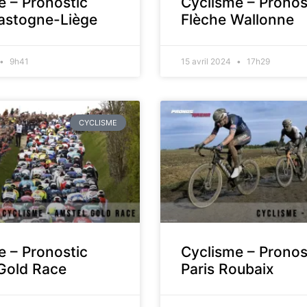
e – Pronostic
Cyclisme – Pronos
astogne-Liège
Flèche Wallonne
9h41
15 avril 2024
17h29
CYCLISME
e – Pronostic
Cyclisme – Pronos
Gold Race
Paris Roubaix