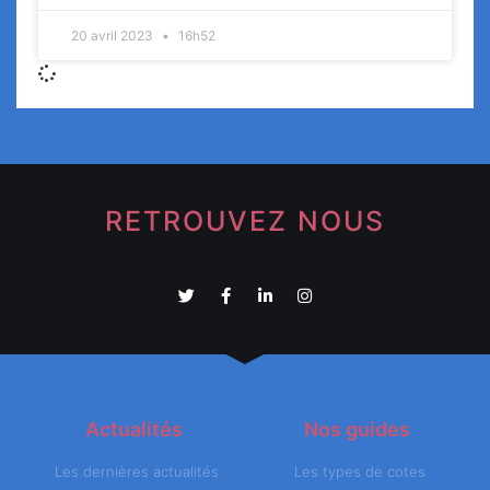
20 avril 2023
16h52
RETROUVEZ NOUS
Actualités
Nos guides
Les dernières actualités
Les types de cotes