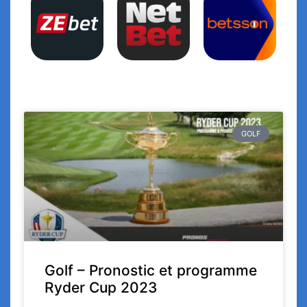
GOLF
Golf – Pronostic et programme
Ryder Cup 2023