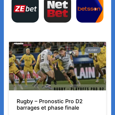
RUGBY
Rugby – Pronostic Pro D2
barrages et phase finale