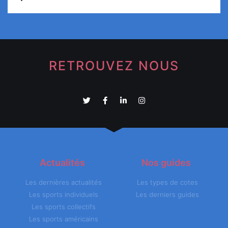
RETROUVEZ NOUS
Actualités
Nos guides
Les dernières actualités
Les types de cotes
Les sports individuels
Les derniers guides
Les sports collectifs
Les sports américains