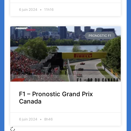
6 juin 2024
11h16
PRONOSTIC F1
F1 – Pronostic Grand Prix
Canada
6 juin 2024
8h46