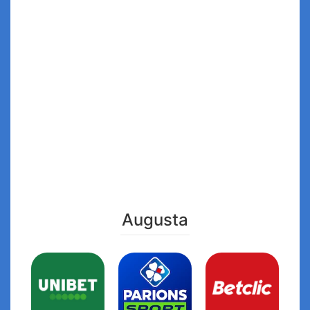
Augusta