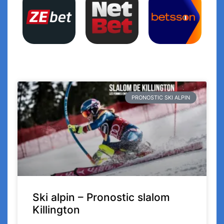
PRONOSTIC SKI ALPIN
Ski alpin – Pronostic slalom
Killington