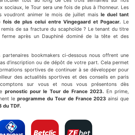
articulier tout au long de ces trois semaines sur nos
x sociaux, le Tour sera une fois de plus à l’honneur. Les
is voudront animer le mois de juillet mais
le duel tant
 fois de plus celui entre Vingegaard et Pogacar.
Le
l remis de sa fracture du scaphoïde ? Le tenant du titre
d ferme après un Dauphiné dominé de la tête et des
s partenaires bookmakers ci-dessous nous offrent une
s d’inscription ou de dépôt de votre part. Cela permet
nformations sportives de continuer à se développer pour
eilleur des actualités sportives et des conseils en paris
s comptons sur vous et nous vous présentons dès
re
pronostic pour le Tour de France 2023.
En prime,
ment le
programme du Tour de France 2023
ainsi que
3 du TDF.