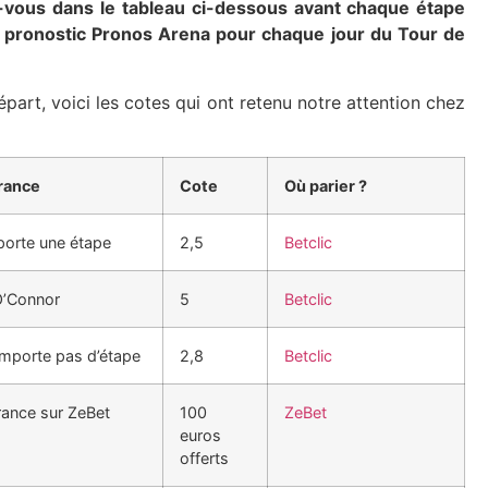
vous dans le tableau ci-dessous avant chaque étape
u pronostic Pronos Arena pour chaque jour du Tour de
part, voici les cotes qui ont retenu notre attention chez
rance
Cote
Où parier ?
orte une étape
2,5
Betclic
O’Connor
5
Betclic
emporte pas d’étape
2,8
Betclic
rance sur ZeBet
100
ZeBet
euros
offerts