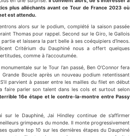
plus en une surprise.
Il convient alors, de s’intéresser à
tics plus alléchants avant ce Tour de France 2023 où
et est attendu.
ntrons alors sur le podium, complété la saison passée
raint Thomas pour rappel. Second sur le Giro, le Gallois
 partie et laissera la part belle à ses coéquipiers d’Ineos.
écent Critérium du Dauphiné nous a offert quelques
certitudes, comme à l’accoutumée.
monumentale sur le Tour l’an passé, Ben O’Connor fera
la Grande Boucle après un nouveau podium retentissant
S’il parvient à passer entre les mailles du filet en début
ra faire parler son talent dans les cols et surtout selon
 terrible 16e étape et le contre-la-montre entre Passy
ui sur le Dauphiné, Jai Hindley continue de s’affirmer
eilleurs grimpeurs du monde. Il monte progressivement
ses quatre top 10 sur les dernières étapes du Dauphiné