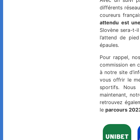
Avec un suivi p
différents réseau
coureurs frança
attendu est une
Slovène sera-t-i
l’attend de pie
épaules.
Pour rappel, no
commission en ca
à notre site d’i
vous offrir le m
sportifs. Nou
maintenant, not
retrouvez égale
le
parcours 202