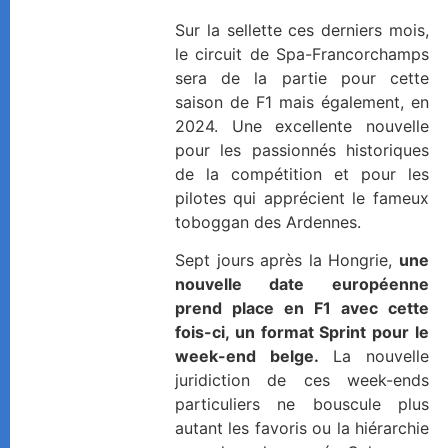
Sur la sellette ces derniers mois,
le circuit de Spa-Francorchamps
sera de la partie pour cette
saison de F1 mais également, en
2024. Une excellente nouvelle
pour les passionnés historiques
de la compétition et pour les
pilotes qui apprécient le fameux
toboggan des Ardennes.
Sept jours après la Hongrie,
une
nouvelle date européenne
prend place en F1 avec cette
fois-ci, un format Sprint pour le
week-end belge.
La nouvelle
juridiction de ces week-ends
particuliers ne bouscule plus
autant les favoris ou la hiérarchie