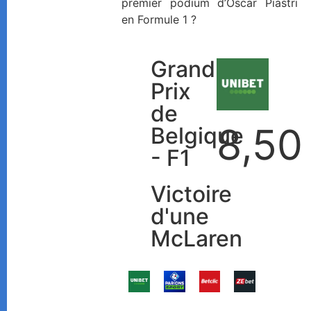
premier podium d’Oscar Piastri
en Formule 1 ?
Grand
Prix
de
8,50
Belgique
- F1
Victoire
d'une
McLaren