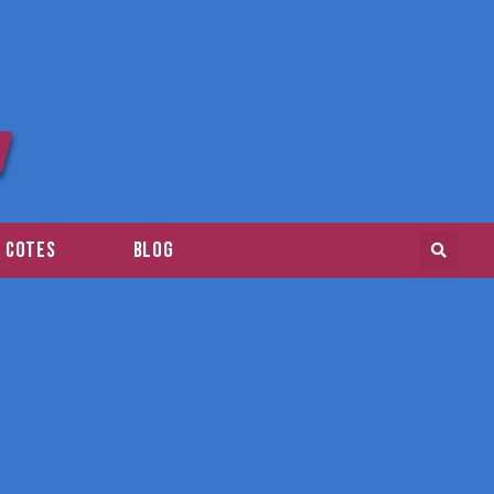
E COTES
BLOG