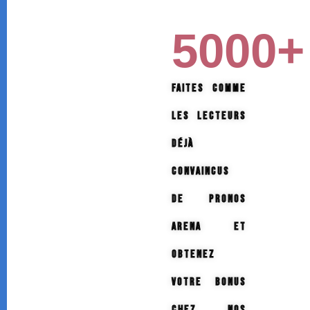
5000
+
Faites comme
les lecteurs
déjà
convaincus
de Pronos
Arena et
obtenez
votre bonus
chez nos