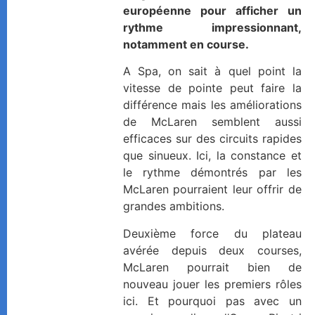
européenne pour afficher un
rythme impressionnant,
notamment en course.
A Spa, on sait à quel point la
vitesse de pointe peut faire la
différence mais les améliorations
de McLaren semblent aussi
efficaces sur des circuits rapides
que sinueux. Ici, la constance et
le rythme démontrés par les
McLaren pourraient leur offrir de
grandes ambitions.
Deuxième force du plateau
avérée depuis deux courses,
McLaren pourrait bien de
nouveau jouer les premiers rôles
ici. Et pourquoi pas avec un