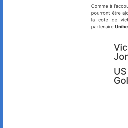
Comme à l’accout
pourront être aj
la cote de vic
partenaire
Unibe
Vi
Jo
U
Gol