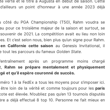
ste verte et le titre à Augusta en début de saison. Cette
t d’ailleurs un point d’honneur à une année 2023 déjà
u côté du PGA Championship (T50), Rahm voudra se
au pour ce troisième majeur de la saison et surtout, se
souvenir de 2021. La compétition avait eu lieu non loin
ines. Et c’est selon nous, bien plus qu’un signe pour Rahm.
en Californie cette saison
au Genesis Invitational, il
e tout les parcours du fameux
Golden State.
’entraînement après un programme moins chargé
nt,
Rahm se prépare mentalement et physiquement
rgé et qu’il espère couronné de succès.
uméro 1 à la FedEx a tous les moyens pour s’imposer ici.
s être loin de la vérité et comme toujours pour les
paris
 cote est élevée. N’oubliez pas qu’en 13 tournois disputés
Ibère a déjà effectué 8 top 10. Personne ne fait mieux en