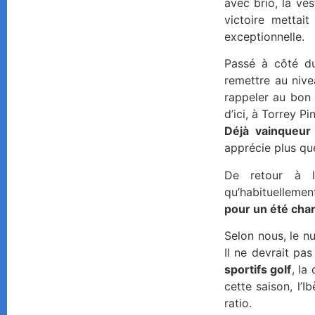
avec brio, la ve
victoire mettai
exceptionnelle.
Passé à côté d
remettre au nive
rappeler au bon 
d’ici, à Torrey P
Déjà vainqueur 
apprécie plus qu
De retour à l
qu’habituelleme
pour un été cha
Selon nous, le n
Il ne devrait pa
sportifs golf
, la
cette saison, l’
ratio.