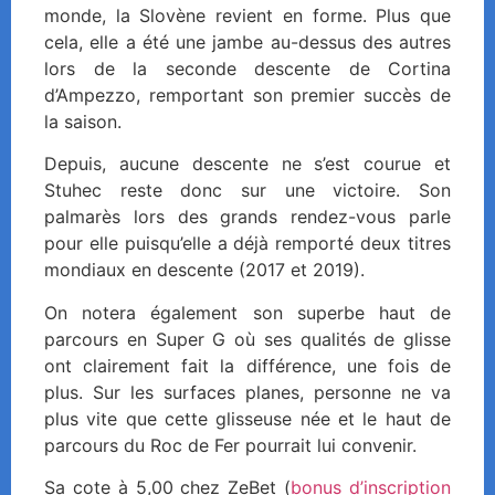
monde, la Slovène revient en forme. Plus que
cela, elle a été une jambe au-dessus des autres
lors de la seconde descente de Cortina
d’Ampezzo, remportant son premier succès de
la saison.
Depuis, aucune descente ne s’est courue et
Stuhec reste donc sur une victoire. Son
palmarès lors des grands rendez-vous parle
pour elle puisqu’elle a déjà remporté deux titres
mondiaux en descente (2017 et 2019).
On notera également son superbe haut de
parcours en Super G où ses qualités de glisse
ont clairement fait la différence, une fois de
plus. Sur les surfaces planes, personne ne va
plus vite que cette glisseuse née et le haut de
parcours du Roc de Fer pourrait lui convenir.
Sa cote à 5,00 chez ZeBet (
bonus d’inscription