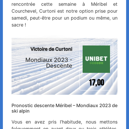
rencontrée cette semaine à Méribel et
Courchevel, Curtoni est notre option prise pour
samedi, peut-être pour un podium ou même, un
sacre !
Victoire de Curtoni
Mondiaux 2023 -
Descente
17,00
Pronostic descente Méribel – Mondiaux 2023 de
ski alpin
Vous en avez pris l’habitude, nous mettons
fréquemment en avant deux ou trois athlètes.