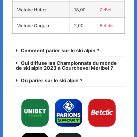
Victoire Hütter
18,00
ZeBet
Victoire Goggia
2,00
Betclic
Comment parier sur le ski alpin ?
Qui diffuse les Championnats du monde
de ski alpin 2023 à Courchevel Méribel ?
Où parier sur le ski alpin ?