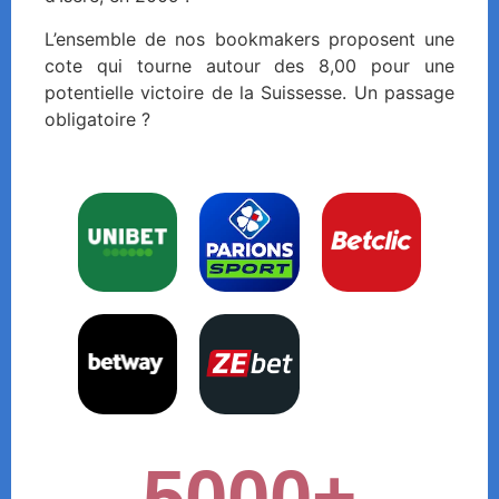
L’ensemble de nos bookmakers proposent une
cote qui tourne autour des 8,00 pour une
potentielle victoire de la Suissesse. Un passage
obligatoire ?
5000
+