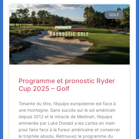
GOLF
Programme et pronostic Ryder
Cup 2025 – Golf
Tenante du titre, l’équipe européenne est face à
une montagne. Sans succès sur le sol américain
depuis 2012 et le miracle de Medinah, l’équipe
emmenée par Luke Donald a les cartes en main
pour faire face à la fureur américaine et conserver
le trophée absolu. Retrouvez le programme du