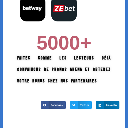
5000
+
Faites comme les lecteurs déjà
convaincus de Pronos Arena et obtenez
votre bonus chez nos partenaires
Facebook
Twitter
LinkedIn