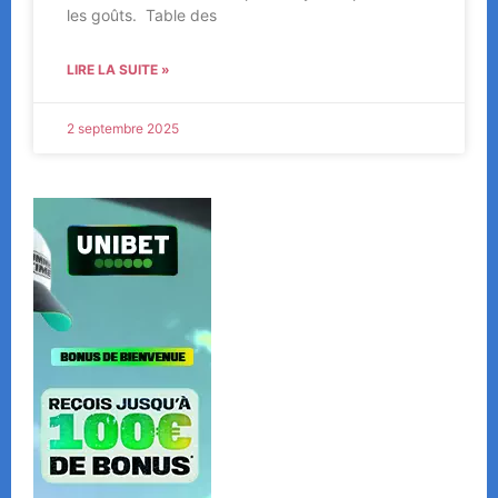
les goûts. Table des
LIRE LA SUITE »
2 septembre 2025