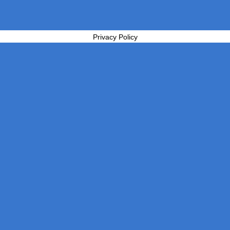
Privacy Policy