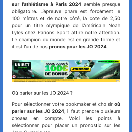
sur l’athlétisme à Paris 2024
semble presque
obligatoire. L’épreuve phare est forcément le
100 mètres et de notre côté, la cote de 2,50
pour un titre olympique de l’Américain Noah
Lyles chez Parions Sport attire notre attention.
Le champion du monde est en grande forme et
il est l’un de nos
pronos pour les JO 2024
.
Où parier sur les JO 2024 ?
Pour sélectionner votre bookmaker et choisir
où
parier sur les JO 2024
, il faut prendre plusieurs
choses en compte. Voici les points à
sélectionner pour placer un pronostic sur les