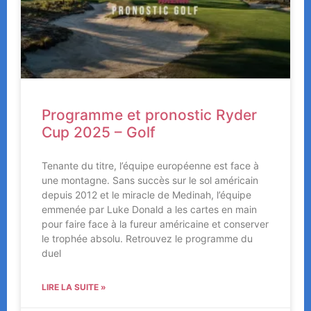
Programme et pronostic Ryder
Cup 2025 – Golf
Tenante du titre, l’équipe européenne est face à
une montagne. Sans succès sur le sol américain
depuis 2012 et le miracle de Medinah, l’équipe
emmenée par Luke Donald a les cartes en main
pour faire face à la fureur américaine et conserver
le trophée absolu. Retrouvez le programme du
duel
LIRE LA SUITE »