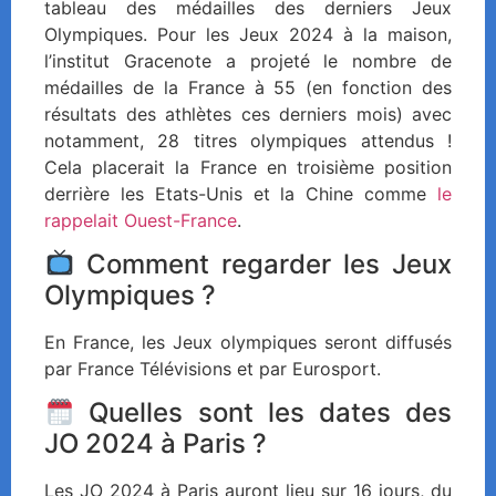
tableau des médailles des derniers Jeux
Olympiques. Pour les Jeux 2024 à la maison,
l’institut Gracenote a projeté le nombre de
médailles de la France à 55 (en fonction des
résultats des athlètes ces derniers mois) avec
notamment, 28 titres olympiques attendus !
Cela placerait la France en troisième position
derrière les Etats-Unis et la Chine comme
le
rappelait Ouest-France
.
Comment regarder les Jeux
Olympiques ?
En France, les Jeux olympiques seront diffusés
par France Télévisions et par Eurosport.
Quelles sont les dates des
JO 2024 à Paris ?
Les JO 2024 à Paris auront lieu sur 16 jours, du