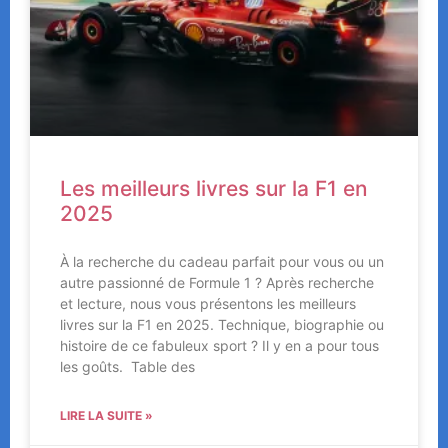
Les meilleurs livres sur la F1 en
2025
À la recherche du cadeau parfait pour vous ou un
autre passionné de Formule 1 ? Après recherche
et lecture, nous vous présentons les meilleurs
livres sur la F1 en 2025. Technique, biographie ou
histoire de ce fabuleux sport ? Il y en a pour tous
les goûts. Table des
LIRE LA SUITE »