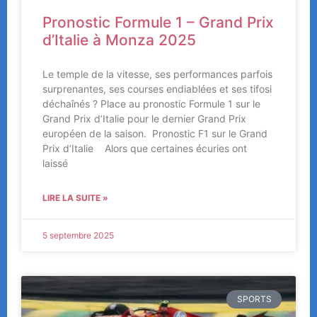
Pronostic Formule 1 – Grand Prix
d’Italie à Monza 2025
Le temple de la vitesse, ses performances parfois
surprenantes, ses courses endiablées et ses tifosi
déchaînés ? Place au pronostic Formule 1 sur le
Grand Prix d’Italie pour le dernier Grand Prix
européen de la saison. Pronostic F1 sur le Grand
Prix d’Italie Alors que certaines écuries ont
laissé
LIRE LA SUITE »
5 septembre 2025
SPORTS