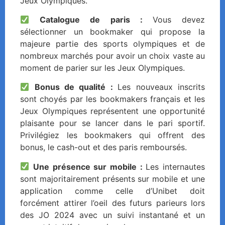
Jeux Olympiques.
Catalogue de paris :
Vous devez
sélectionner un bookmaker qui propose la
majeure partie des sports olympiques et de
nombreux marchés pour avoir un choix vaste au
moment de parier sur les Jeux Olympiques.
Bonus de qualité :
Les nouveaux inscrits
sont choyés par les bookmakers français et les
Jeux Olympiques représentent une opportunité
plaisante pour se lancer dans le pari sportif.
Privilégiez les bookmakers qui offrent des
bonus, le cash-out et des paris remboursés.
Une présence sur mobile :
Les internautes
sont majoritairement présents sur mobile et une
application comme celle d’Unibet doit
forcément attirer l’oeil des futurs parieurs lors
des JO 2024 avec un suivi instantané et un