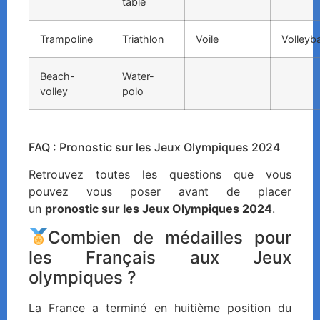
table
Trampoline
Triathlon
Voile
Volleyba
Beach-
Water-
volley
polo
FAQ : Pronostic sur les Jeux Olympiques 2024
Retrouvez toutes les questions que vous
pouvez vous poser avant de placer
un
pronostic sur les Jeux Olympiques 2024
.
Combien de médailles pour
les Français aux Jeux
olympiques ?
La France a terminé en huitième position du