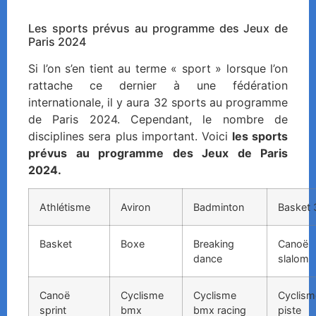
Les sports prévus au programme des Jeux de
Paris 2024
Si l’on s’en tient au terme « sport » lorsque l’on
rattache ce dernier à une fédération
internationale, il y aura 32 sports au programme
de Paris 2024. Cependant, le nombre de
disciplines sera plus important. Voici
les sports
prévus au programme des Jeux de Paris
2024.
Athlétisme
Aviron
Badminton
Basket 
Basket
Boxe
Breaking
Canoë
dance
slalom
Canoë
Cyclisme
Cyclisme
Cyclism
sprint
bmx
bmx racing
piste