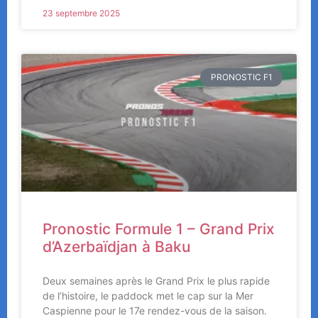
23 septembre 2025
PRONOSTIC F1
Pronostic Formule 1 – Grand Prix
d’Azerbaïdjan à Baku
Deux semaines après le Grand Prix le plus rapide
de l’histoire, le paddock met le cap sur la Mer
Caspienne pour le 17e rendez-vous de la saison.